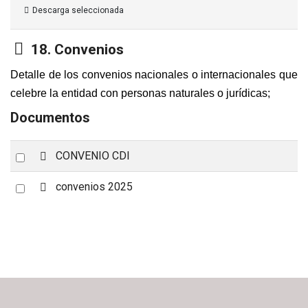
Descarga seleccionada
Carpeta
18. Convenios
Detalle de los convenios nacionales o internacionales que
celebre la entidad con personas naturales o jurídicas;
Documentos
p
Select
CONVENIO CDI
d
an
f
C
Select
convenios 2025
item
a
an
r
item
p
e
t
a