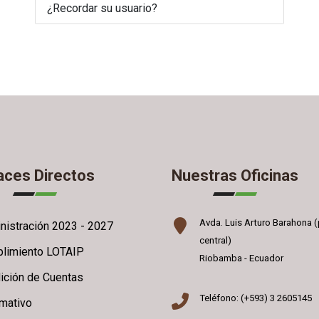
¿Recordar su usuario?
aces Directos
Nuestras Oficinas
Avda. Luis Arturo Barahona (
nistración 2023 - 2027
central)
limiento LOTAIP
Riobamba - Ecuador
ición de Cuentas
Teléfono: (+593) 3 2605145
rmativo