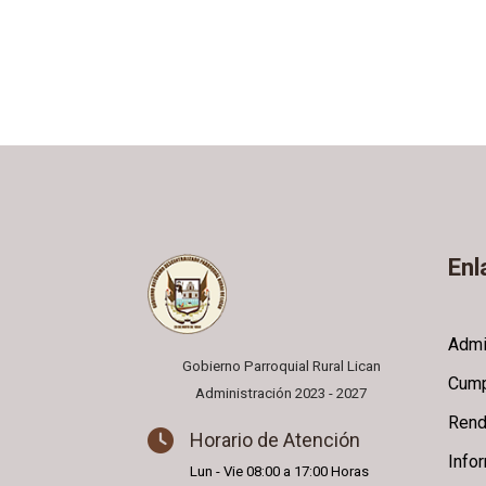
Enl
Admi
Gobierno Parroquial Rural Lican
Cump
Administración 2023 - 2027
Rend
Horario de Atención
Info
Lun - Vie 08:00 a 17:00 Horas