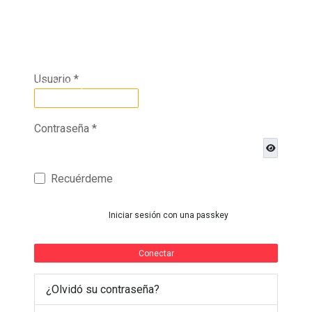
Usuario
*
icio
La Parroquia
GAD Parroquial
Galerías
Tra
Contraseña
*
Mostrar c
Recuérdeme
Iniciar sesión con una passkey
Conectar
¿Olvidó su contraseña?