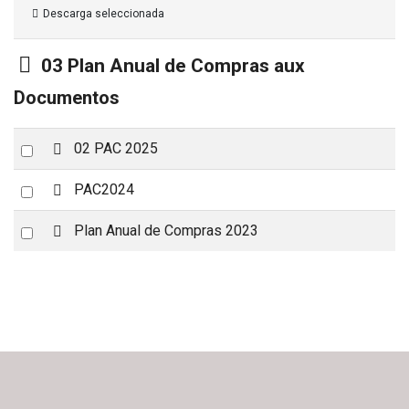
Descarga seleccionada
Carpeta
03 Plan Anual de Compras aux
Documentos
p
Select
02 PAC 2025
d
an
f
p
Select
PAC2024
item
d
an
f
p
Select
Plan Anual de Compras 2023
item
d
an
f
item