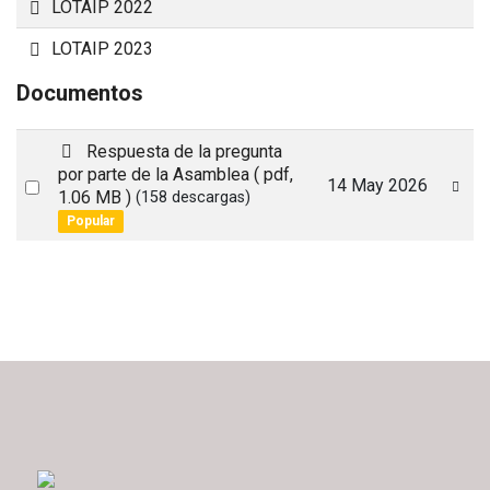
Carpeta
LOTAIP 2022
Carpeta
LOTAIP 2023
Documentos
p
Respuesta de la pregunta
d
por parte de la Asamblea
( pdf,
Select
14 May 2026
f
1.06 MB )
(158 descargas)
an
Popular
item