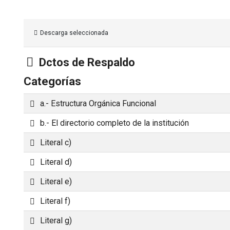
Descarga seleccionada
Carpeta
Dctos de Respaldo
Categorías
Carpeta
a.- Estructura Orgánica Funcional
Carpeta
b.- El directorio completo de la institución
Carpeta
Literal c)
Carpeta
Literal d)
Carpeta
Literal e)
Carpeta
Literal f)
Carpeta
Literal g)