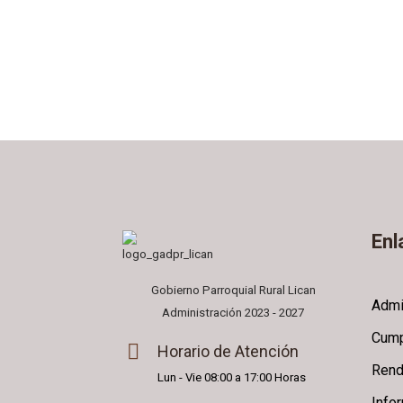
Enl
Gobierno Parroquial Rural Lican
Admi
Administración 2023 - 2027
Cump
Horario de Atención
Rend
Lun - Vie 08:00 a 17:00 Horas
Info