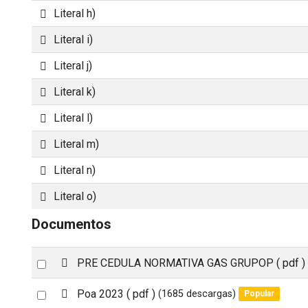
Carpeta
Literal h)
Carpeta
Literal i)
Carpeta
Literal j)
Carpeta
Literal k)
Carpeta
Literal l)
Carpeta
Literal m)
Carpeta
Literal n)
Carpeta
Literal o)
Documentos
p
Select
PRE CEDULA NORMATIVA GAS GRUPOP
( pdf )
d
an
f
p
Select
Poa 2023
( pdf )
(1685 descargas)
Popular
item
d