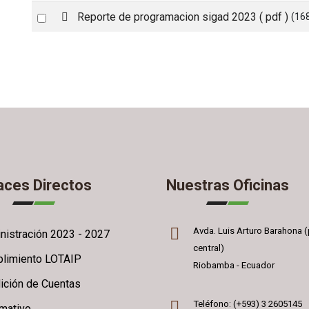
an
f
p
Select
Reporte de programacion sigad 2023
( pdf )
(16
item
d
an
f
item
aces Directos
Nuestras Oficinas
Avda. Luis Arturo Barahona (
nistración 2023 - 2027
central)
limiento LOTAIP
Riobamba - Ecuador
ición de Cuentas
Teléfono: (+593) 3 2605145
rmativo