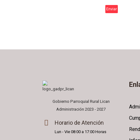
Enviar
Enl
Gobierno Parroquial Rural Lican
Admi
Administración 2023 - 2027
Cump
Horario de Atención
Rend
Lun - Vie 08:00 a 17:00 Horas