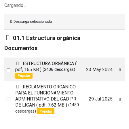
Cargando...
Descarga seleccionada
Carpeta
01.1 Estructura orgánica
Documentos
p
ESTRUCTURA ORGÁNICA
(
d
Select
pdf, 165 KB )
23 May 2024
(2406 descargas)
f
Popular
an
item
p
REGLAMENTO ORGANICO
d
PARA EL FUNCIONAMIENTO
f
Select
ADMINITRATIVO DEL GAD PR
29 Jul 2025
DE LICAN
( pdf, 7.62 MB )
(1480
an
descargas)
Popular
item