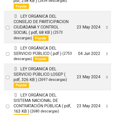
pdf, 258 KB )
(2634 descargas)
an
Popular
item
p
LEY ORGANICA DEL
d
CONSEJO DE PARTICIPACION
f
Select
CIUDADANA Y CONTROL
23 May 2024
SOCIAL
( pdf, 68 KB )
(2573
an
descargas)
Popular
item
p
LEY ORGÁNICA DEL
d
Select
SERVICIO PÚBLICO
( pdf )
04 Jun 2022
(2753
f
descargas)
Popular
an
item
p
LEY ORGANICA DEL
d
SERVICIO PÚBLICO LOSEP
(
Select
23 May 2024
f
pdf, 326 KB )
(2697 descargas)
an
Popular
item
p
LEY ORGÁNICA DEL
d
SISTEMA NACIONAL DE
f
Select
CONTRATACIÓN PÚBLICA
( pdf,
23 May 2024
163 KB )
(2680 descargas)
an