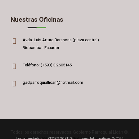
Nuestras Oficinas
Avda. Luis Arturo Barahona (plaza central)
Riobamba - Ecuador
Teléfono: (+593) 3 2605145
gadparroquiallican@hotmail.com
Todos los derechos reservados. Gobierno Parroquial Licán ©.
Implementado por KEOPS SOFT. Soluciones Informáticas © 2026