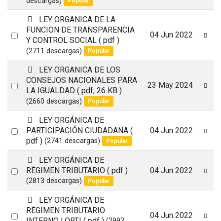
descargas)
Popular
item
p
LEY ORGANICA DE LA
d
FUNCION DE TRANSPARENCIA
Select
04 Jun 2022
f
Y CONTROL SOCIAL
( pdf )
an
(2711 descargas)
Popular
item
p
LEY ORGANICA DE LOS
d
CONSEJOS NACIONALES PARA
Select
23 May 2024
f
LA IGUALDAD
( pdf, 26 KB )
an
(2660 descargas)
Popular
item
p
LEY ORGÁNICA DE
d
Select
PARTICIPACIÓN CIUDADANA
(
04 Jun 2022
f
pdf )
(2741 descargas)
Popular
an
item
p
LEY ORGÁNICA DE
d
Select
RÉGIMEN TRIBUTARIO
( pdf )
04 Jun 2022
f
(2813 descargas)
Popular
an
item
p
LEY ORGÁNICA DE
d
RÉGIMEN TRIBUTARIO
Select
04 Jun 2022
f
INTERNO LORTI
( pdf )
(2993