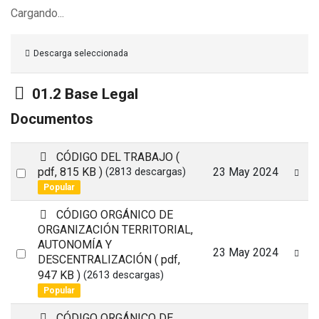
Cargando...
Descarga seleccionada
Carpeta
01.2 Base Legal
Documentos
p
CÓDIGO DEL TRABAJO
(
d
Select
pdf, 815 KB )
23 May 2024
(2813 descargas)
f
Popular
an
item
p
CÓDIGO ORGÁNICO DE
d
ORGANIZACIÓN TERRITORIAL,
f
AUTONOMÍA Y
Select
23 May 2024
DESCENTRALIZACIÓN
( pdf,
an
947 KB )
(2613 descargas)
item
Popular
p
CÓDIGO ORGÁNICO DE