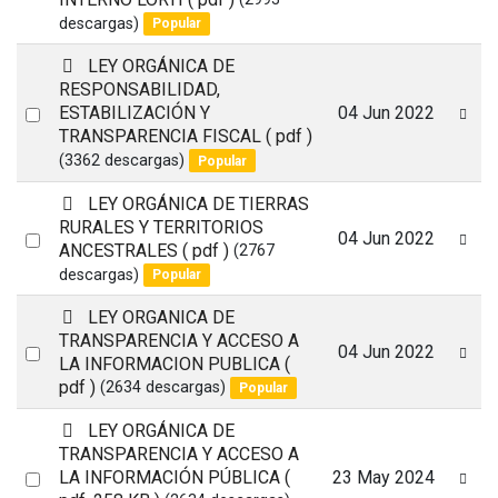
an
descargas)
Popular
item
p
LEY ORGÁNICA DE
d
RESPONSABILIDAD,
f
Select
ESTABILIZACIÓN Y
04 Jun 2022
TRANSPARENCIA FISCAL
( pdf )
an
(3362 descargas)
Popular
item
p
LEY ORGÁNICA DE TIERRAS
d
RURALES Y TERRITORIOS
Select
04 Jun 2022
f
ANCESTRALES
( pdf )
(2767
an
descargas)
Popular
item
p
LEY ORGANICA DE
d
TRANSPARENCIA Y ACCESO A
Select
04 Jun 2022
f
LA INFORMACION PUBLICA
(
an
pdf )
(2634 descargas)
Popular
item
p
LEY ORGÁNICA DE
d
TRANSPARENCIA Y ACCESO A
f
Select
LA INFORMACIÓN PÚBLICA
(
23 May 2024