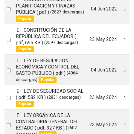
d
PLANIFICACION Y FINAZAS
Select
04 Jun 2022
f
PUBLICA
( pdf )
(2827 descargas)
an
Popular
item
p
CONSTITUCIÓN DE LA
d
REPÚBLICA DEL ECUADOR
(
Select
23 May 2024
f
pdf, 695 KB )
(2597 descargas)
an
Popular
item
p
LEY DE REGULACIÓN
d
ECONÓMICA Y CONTROL DEL
Select
04 Jun 2022
f
GASTO PÚBLICO
( pdf )
(4064
an
descargas)
Popular
item
p
LEY DE SEGURIDAD SOCIAL
d
Select
( pdf, 582 KB )
23 May 2024
(2831 descargas)
f
Popular
an
item
p
LEY ORGÁNICA DE LA
d
CONTRALORÍA GENERAL DEL
Select
23 May 2024
f
ESTADO
( pdf, 327 KB )
(2602
an