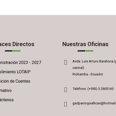
aces Directos
Nuestras Oficinas
Avda. Luis Arturo Barahona (
nistración 2023 - 2027
central)
limiento LOTAIP
Riobamba - Ecuador
ición de Cuentas
Teléfono: (+593) 3 2605145
rmativo
áctenos
gadparroquiallican@hotmai