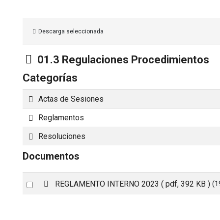
Descarga seleccionada
Carpeta
01.3 Regulaciones Procedimientos
Categorías
Carpeta
Actas de Sesiones
Carpeta
Reglamentos
Carpeta
Resoluciones
Documentos
p
Select
REGLAMENTO INTERNO 2023
( pdf, 392 KB )
(1
d
an
f
item