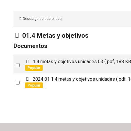
Descarga seleccionada
Carpeta
01.4 Metas y objetivos
Documentos
p
1 4 metas y objetivos unidades 03
( pdf, 188 KB
Select
d
Popular
an
f
p
2024 01 1 4 metas y objetivos unidades
( pdf, 
item
Select
d
Popular
an
f
item