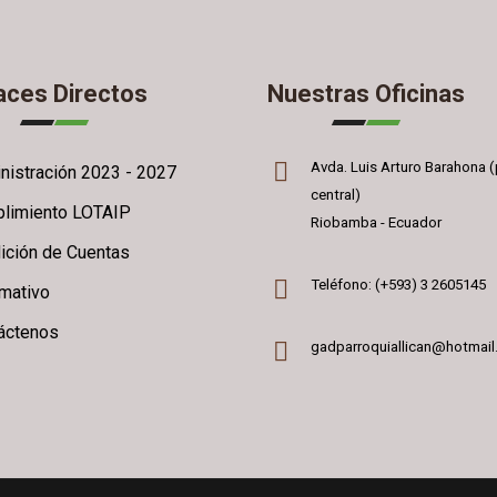
aces Directos
Nuestras Oficinas
Avda. Luis Arturo Barahona (
nistración 2023 - 2027
central)
limiento LOTAIP
Riobamba - Ecuador
ición de Cuentas
Teléfono: (+593) 3 2605145
rmativo
áctenos
gadparroquiallican@hotmai