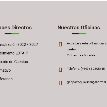
aces Directos
Nuestras Oficinas
Avda. Luis Arturo Barahona (
nistración 2023 - 2027
central)
limiento LOTAIP
Riobamba - Ecuador
ición de Cuentas
Teléfono: (+593) 3 2605145
rmativo
áctenos
gadparroquiallican@hotmai