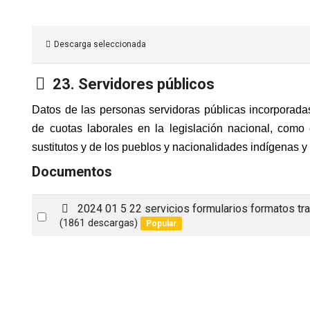
Descarga seleccionada
Carpeta
23. Servidores públicos
Datos de las personas servidoras públicas incorporada
de cuotas laborales en la legislación nacional, como
sustitutos y de los pueblos y nacionalidades indígenas y
Documentos
p
2024 01 5 22 servicios formularios formatos tr
Select
d
(1861 descargas)
Popular
an
f
item