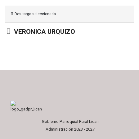
Descarga seleccionada
Carpeta
VERONICA URQUIZO
Gobierno Parroquial Rural Lican
Administración 2023 - 2027