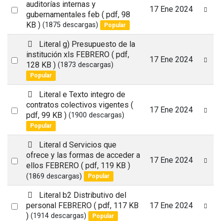
d
auditorías internas y
Select
17 Ene 2024
f
gubernamentales feb
( pdf, 98
an
KB )
(1875 descargas)
Popular
item
p
Literal g) Presupuesto de la
d
institución xls FEBRERO
( pdf,
Select
17 Ene 2024
f
128 KB )
(1873 descargas)
an
Popular
item
p
Literal e Texto integro de
d
contratos colectivos vigentes
(
Select
17 Ene 2024
f
pdf, 99 KB )
(1900 descargas)
an
Popular
item
p
Literal d Servicios que
d
ofrece y las formas de acceder a
Select
17 Ene 2024
f
ellos FEBRERO
( pdf, 119 KB )
an
(1869 descargas)
Popular
item
p
Literal b2 Distributivo del
d
Select
personal FEBRERO
( pdf, 117 KB
17 Ene 2024
f
)
(1914 descargas)
Popular
an