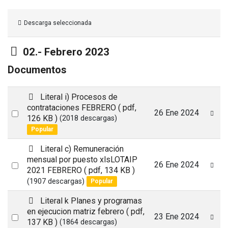
Descarga seleccionada
Carpeta
02.- Febrero 2023
Documentos
p
Literal i) Procesos de
d
contrataciones FEBRERO
( pdf,
Select
26 Ene 2024
f
126 KB )
(2018 descargas)
an
Popular
item
p
Literal c) Remuneración
d
mensual por puesto xlsLOTAIP
Select
26 Ene 2024
f
2021 FEBRERO
( pdf, 134 KB )
an
(1907 descargas)
Popular
item
p
Literal k Planes y programas
d
en ejecucion matriz febrero
( pdf,
Select
23 Ene 2024
f
137 KB )
(1864 descargas)