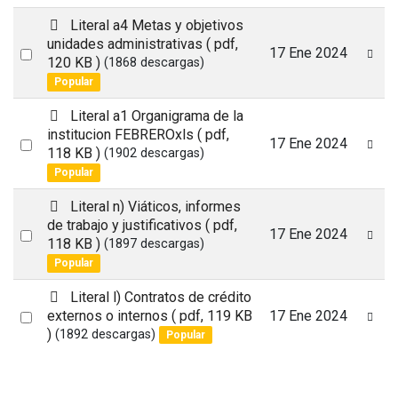
item
p
Literal a4 Metas y objetivos
d
unidades administrativas
( pdf,
Select
17 Ene 2024
f
120 KB )
(1868 descargas)
an
Popular
item
p
Literal a1 Organigrama de la
d
institucion FEBREROxls
( pdf,
Select
17 Ene 2024
f
118 KB )
(1902 descargas)
an
Popular
item
p
Literal n) Viáticos, informes
d
de trabajo y justificativos
( pdf,
Select
17 Ene 2024
f
118 KB )
(1897 descargas)
an
Popular
item
p
Literal l) Contratos de crédito
d
Select
externos o internos
( pdf, 119 KB
17 Ene 2024
f
)
(1892 descargas)
Popular
an
item