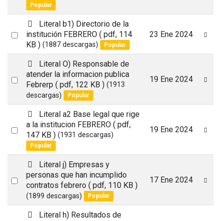
an
Popular
item
p
Literal b1) Directorio de la
d
Select
institución FEBRERO
( pdf, 114
23 Ene 2024
f
KB )
(1887 descargas)
Popular
an
item
p
Literal O) Responsable de
d
atender la informacion publica
Select
19 Ene 2024
f
Febrerp
( pdf, 122 KB )
(1913
an
descargas)
Popular
item
p
Literal a2 Base legal que rige
d
a la institucion FEBRERO
( pdf,
Select
19 Ene 2024
f
147 KB )
(1931 descargas)
an
Popular
item
p
Literal j) Empresas y
d
personas que han incumplido
Select
17 Ene 2024
f
contratos febrero
( pdf, 110 KB )
an
(1899 descargas)
Popular
item
p
Literal h) Resultados de