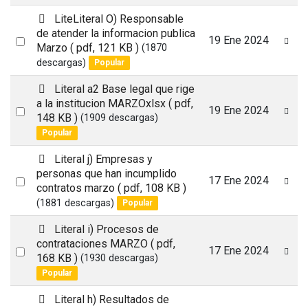
item
p
LiteLiteral O) Responsable
d
de atender la informacion publica
Select
19 Ene 2024
f
Marzo
( pdf, 121 KB )
(1870
an
descargas)
Popular
item
p
Literal a2 Base legal que rige
d
a la institucion MARZOxlsx
( pdf,
Select
19 Ene 2024
f
148 KB )
(1909 descargas)
an
Popular
item
p
Literal j) Empresas y
d
personas que han incumplido
Select
17 Ene 2024
f
contratos marzo
( pdf, 108 KB )
an
(1881 descargas)
Popular
item
p
Literal i) Procesos de
d
contrataciones MARZO
( pdf,
Select
17 Ene 2024
f
168 KB )
(1930 descargas)
an
Popular
item
p
Literal h) Resultados de