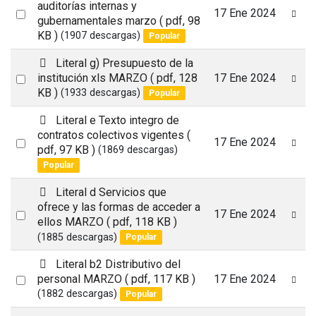
d
auditorías internas y
Select
17 Ene 2024
f
gubernamentales marzo
( pdf, 98
an
KB )
(1907 descargas)
Popular
item
p
Literal g) Presupuesto de la
d
Select
institución xls MARZO
( pdf, 128
17 Ene 2024
f
KB )
(1933 descargas)
Popular
an
item
p
Literal e Texto integro de
d
contratos colectivos vigentes
(
Select
17 Ene 2024
f
pdf, 97 KB )
(1869 descargas)
an
Popular
item
p
Literal d Servicios que
d
ofrece y las formas de acceder a
Select
17 Ene 2024
f
ellos MARZO
( pdf, 118 KB )
an
(1885 descargas)
Popular
item
p
Literal b2 Distributivo del
d
Select
personal MARZO
( pdf, 117 KB )
17 Ene 2024
f
(1882 descargas)
Popular
an