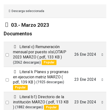
Descarga seleccionada
Carpeta
03.- Marzo 2023
Documentos
p
Literal c) Remuneración
d
mensual por puesto xlsLOTAIP
Select
26 Ene 2024
f
2023 MARZO
( pdf, 133 KB )
an
(2062 descargas)
Popular
item
p
Literal k Planes y programas
d
en ejecucion matriz MARZO
(
Select
23 Ene 2024
f
pdf, 139 KB )
(1925 descargas)
an
Popular
item
p
Literal b1) Directorio de la
d
Select
institución MARZO
( pdf, 113 KB
23 Ene 2024
f
)
(1882 descargas)
Popular
an