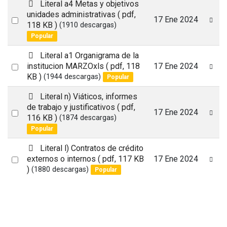
item
p
Literal a4 Metas y objetivos
d
unidades administrativas
( pdf,
Select
17 Ene 2024
f
118 KB )
(1910 descargas)
an
Popular
item
p
Literal a1 Organigrama de la
d
Select
institucion MARZOxls
( pdf, 118
17 Ene 2024
f
KB )
(1944 descargas)
Popular
an
item
p
Literal n) Viáticos, informes
d
de trabajo y justificativos
( pdf,
Select
17 Ene 2024
f
116 KB )
(1874 descargas)
an
Popular
item
p
Literal l) Contratos de crédito
d
Select
externos o internos
( pdf, 117 KB
17 Ene 2024
f
)
(1880 descargas)
Popular
an
item