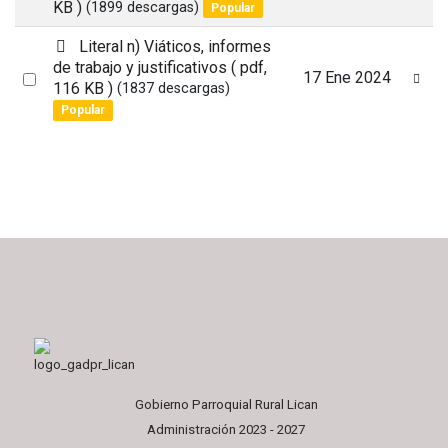
f
KB )
(1899 descargas)
Popular
an
item
p
Literal n) Viáticos, informes
d
de trabajo y justificativos
( pdf,
Select
17 Ene 2024
f
116 KB )
(1837 descargas)
an
Popular
item
Gobierno Parroquial Rural Lican
Administración 2023 - 2027