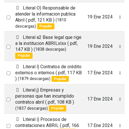
item
p
Literal O) Responsable de
d
atender la informacion publica
Select
19 Ene 2024
f
Abril
( pdf, 121 KB )
(1810
an
descargas)
Popular
item
p
Literal a2 Base legal que rige
d
a la institucion ABRILxlsx
( pdf,
Select
19 Ene 2024
f
147 KB )
(1838 descargas)
an
Popular
item
p
Literal l) Contratos de crédito
d
Select
externos o internos
( pdf, 117 KB
17 Ene 2024
f
)
(1879 descargas)
Popular
an
item
p
Literal j) Empresas y
d
personas que han incumplido
Select
17 Ene 2024
f
contratos abril
( pdf, 108 KB )
an
(1837 descargas)
Popular
item
p
Literal i) Procesos de
d
Select
contrataciones ABRIL
( pdf, 166
17 Ene 2024