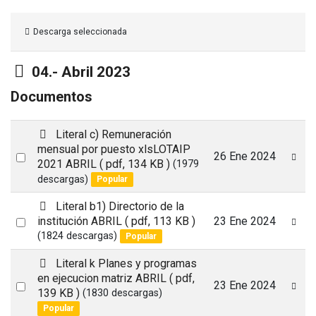
Descarga seleccionada
Carpeta
04.- Abril 2023
Documentos
p
Literal c) Remuneración
d
mensual por puesto xlsLOTAIP
Select
26 Ene 2024
f
2021 ABRIL
( pdf, 134 KB )
(1979
an
descargas)
Popular
item
p
Literal b1) Directorio de la
d
Select
institución ABRIL
( pdf, 113 KB )
23 Ene 2024
f
(1824 descargas)
Popular
an
item
p
Literal k Planes y programas
d
en ejecucion matriz ABRIL
( pdf,
Select
23 Ene 2024
f
139 KB )
(1830 descargas)
an
Popular