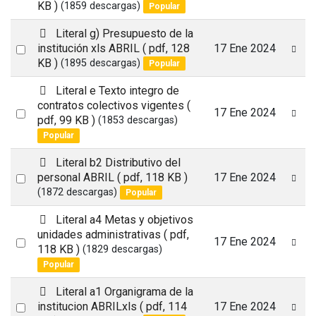
f
KB )
(1859 descargas)
Popular
an
item
p
Literal g) Presupuesto de la
d
Select
institución xls ABRIL
( pdf, 128
17 Ene 2024
f
KB )
(1895 descargas)
Popular
an
item
p
Literal e Texto integro de
d
contratos colectivos vigentes
(
Select
17 Ene 2024
f
pdf, 99 KB )
(1853 descargas)
an
Popular
item
p
Literal b2 Distributivo del
d
Select
personal ABRIL
( pdf, 118 KB )
17 Ene 2024
f
(1872 descargas)
Popular
an
item
p
Literal a4 Metas y objetivos
d
unidades administrativas
( pdf,
Select
17 Ene 2024
f
118 KB )
(1829 descargas)
an
Popular
item
p
Literal a1 Organigrama de la
d
Select
institucion ABRILxls
( pdf, 114
17 Ene 2024