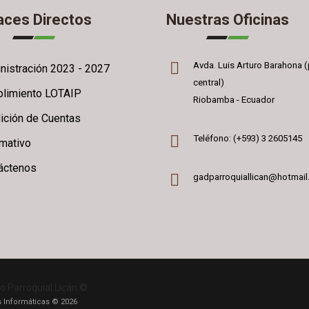
aces Directos
Nuestras Oficinas
Avda. Luis Arturo Barahona (
nistración 2023 - 2027
central)
limiento LOTAIP
Riobamba - Ecuador
ición de Cuentas
Teléfono: (+593) 3 2605145
rmativo
áctenos
gadparroquiallican@hotmai
o Parroquial Licán ©.
 Informáticas © 2026