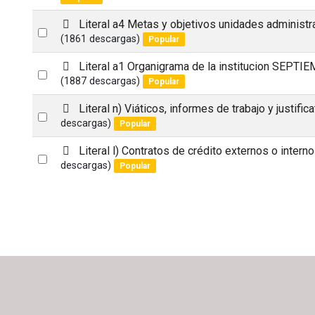
an
f
p
Literal a4 Metas y objetivos unidades administr
item
Select
d
(1861 descargas)
Popular
an
f
p
Literal a1 Organigrama de la institucion SEPTI
item
Select
d
(1887 descargas)
Popular
an
f
p
Literal n) Viáticos, informes de trabajo y justific
item
Select
d
descargas)
Popular
an
f
p
Literal l) Contratos de crédito externos o intern
item
Select
d
descargas)
Popular
an
f
item