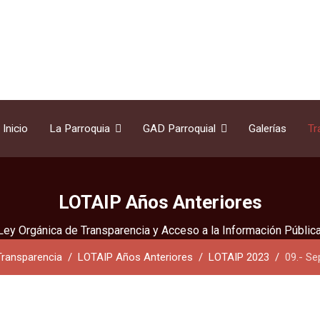
Inicio
La Parroquia
GAD Parroquial
Galerías
Tr
LOTAIP Años Anteriores
Ley Orgánica de Transparencia y Acceso a la Información Pública
Transparencia
LOTAIP Años Anteriores
LOTAIP 2023
09.- S