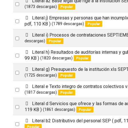
Literal a2 Base legal que rige a la institucion
item
Select
d
(1873 descargas)
Popular
an
f
p
Literal j) Empresas y personas que han incumpl
item
Select
d
pdf, 110 KB )
(1789 descargas)
Popular
an
f
p
Literal i) Procesos de contrataciones SEPTIE
item
Select
d
descargas)
Popular
an
f
p
Literal h) Resultados de auditorías internas y 
item
Select
d
99 KB )
(1820 descargas)
Popular
an
f
p
Literal g) Presupuesto de la institución xls S
item
Select
d
(1725 descargas)
Popular
an
f
p
Literal e Texto integro de contratos colectivos 
item
Select
d
(1817 descargas)
Popular
an
f
p
Literal d Servicios que ofrece y las formas de 
item
Select
d
119 KB )
(1861 descargas)
Popular
an
f
p
Literal b2 Distributivo del personal SEP
( pdf, 1
item
Select
d
Popular