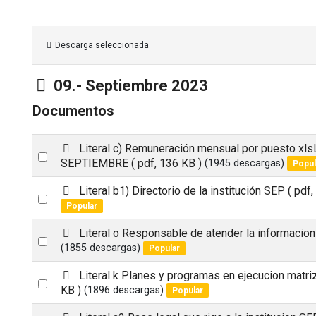
Descarga seleccionada
Carpeta
09.- Septiembre 2023
Documentos
p
Literal c) Remuneración mensual por puesto xl
Select
d
SEPTIEMBRE
( pdf, 136 KB )
(1945 descargas)
Popul
an
f
p
Literal b1) Directorio de la institución SEP
( pdf
item
Select
d
Popular
an
f
p
Literal o Responsable de atender la informacion
item
Select
d
(1855 descargas)
Popular
an
f
p
Literal k Planes y programas en ejecucion matr
item
Select
d
KB )
(1896 descargas)
Popular
an
f
p