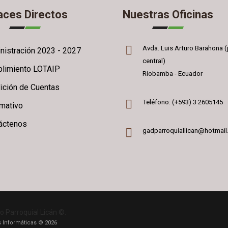
aces Directos
Nuestras Oficinas
Avda. Luis Arturo Barahona (
nistración 2023 - 2027
central)
limiento LOTAIP
Riobamba - Ecuador
ición de Cuentas
Teléfono: (+593) 3 2605145
rmativo
áctenos
gadparroquiallican@hotmai
o Parroquial Licán ©.
 Informáticas © 2026