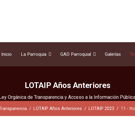
Inicio
La Parroquia
GAD Parroquial
Galerías
Tr
LOTAIP Años Anteriores
Ley Orgánica de Transparencia y Acceso a la Información Pública
Transparencia
LOTAIP Años Anteriores
LOTAIP 2023
11.- N