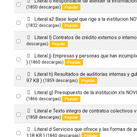
Literal o Responsable de atender la informacion
item
Select
d
(1850 descargas)
Popular
an
f
p
Literal a2 Base legal que rige a la institucion
item
Select
d
(1832 descargas)
Popular
an
f
p
Literal l) Contratos de crédito externos o intern
item
Select
d
descargas)
Popular
an
f
p
Literal j) Empresas y personas que han incumpli
item
Select
d
)
(1860 descargas)
Popular
an
f
p
Literal h) Resultados de auditorías internas y 
item
Select
d
97 KB )
(1859 descargas)
Popular
an
f
p
Literal g) Presupuesto de la institución xls N
item
Select
d
(1866 descargas)
Popular
an
f
p
Literal e Texto integro de contratos colectivos 
item
Select
d
(1858 descargas)
Popular
an
f
p
Literal d Servicios que ofrece y las formas de 
item
Select
d
118 KB )
(1840 descargas)
Popular