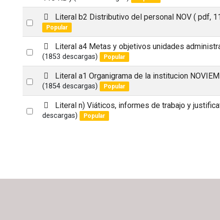
an
f
p
Literal b2 Distributivo del personal NOV
( pdf, 1
item
Select
d
Popular
an
f
p
Literal a4 Metas y objetivos unidades administr
item
Select
d
(1853 descargas)
Popular
an
f
p
Literal a1 Organigrama de la institucion NOVIE
item
Select
d
(1854 descargas)
Popular
an
f
p
Literal n) Viáticos, informes de trabajo y justific
item
Select
d
descargas)
Popular
an
f
item