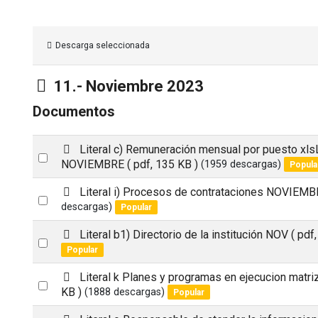
Descarga seleccionada
Carpeta
11.- Noviembre 2023
Documentos
p
Literal c) Remuneración mensual por puesto xl
Select
d
NOVIEMBRE
( pdf, 135 KB )
(1959 descargas)
Popula
an
f
p
Literal i) Procesos de contrataciones NOVIEM
item
Select
d
descargas)
Popular
an
f
p
Literal b1) Directorio de la institución NOV
( pdf
item
Select
d
Popular
an
f
p
Literal k Planes y programas en ejecucion mat
item
Select
d
KB )
(1888 descargas)
Popular
an
f
p