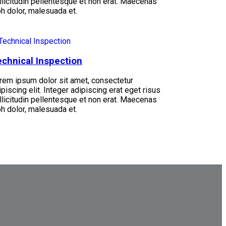
llicitudin pellentesque et non erat. Maecenas
bh dolor, malesuada et.
chnical Inspection
rem ipsum dolor sit amet, consectetur
ipiscing elit. Integer adipiscing erat eget risus
llicitudin pellentesque et non erat. Maecenas
bh dolor, malesuada et.