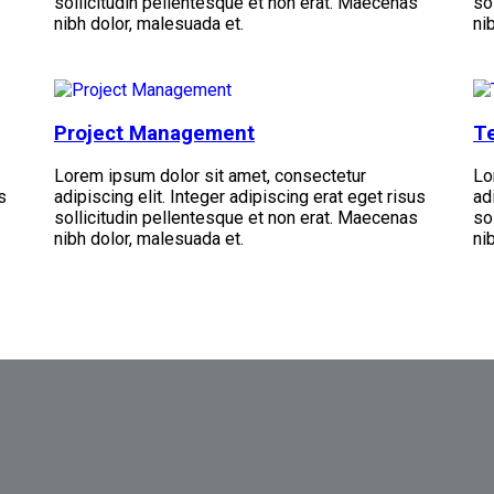
sollicitudin pellentesque et non erat. Maecenas
so
nibh dolor, malesuada et.
ni
Project Management
Te
Lorem ipsum dolor sit amet, consectetur
Lo
s
adipiscing elit. Integer adipiscing erat eget risus
ad
sollicitudin pellentesque et non erat. Maecenas
so
nibh dolor, malesuada et.
ni