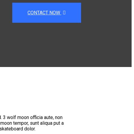
CONTACT NOW
. 3 wolf moon officia aute, non
Anim pariatur cliche repre
moon tempor, sunt aliqua put a
cupidatat skateboard dolor
skateboard dolor.
bird on it sq