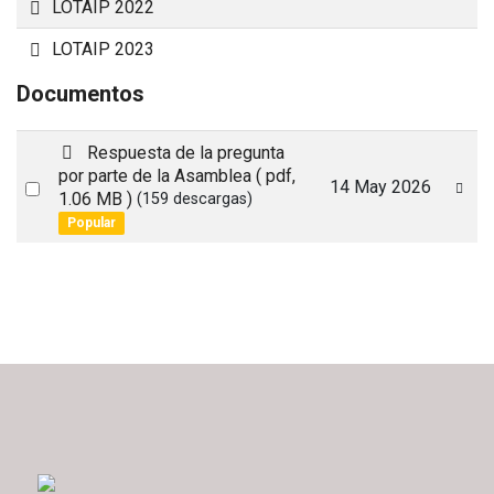
Carpeta
LOTAIP 2022
Carpeta
LOTAIP 2023
Documentos
p
Respuesta de la pregunta
d
por parte de la Asamblea
( pdf,
Select
14 May 2026
f
1.06 MB )
(159 descargas)
an
Popular
item