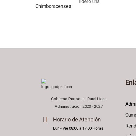
lideró una...
Enl
Gobierno Parroquial Rural Lican
Admi
Administración 2023 - 2027
Cump
Horario de Atención
Rend
Lun - Vie 08:00 a 17:00 Horas