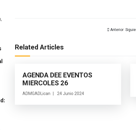
,
Artículo anterior:
Artícu
Anterior
Siguie
Related Articles
s
al
AGENDA DEE EVENTOS
MIERCOLES 26
ADMGADLican
24 Junio 2024
ad:
o