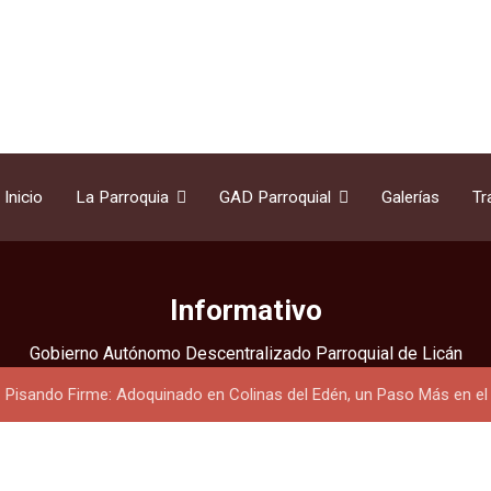
Inicio
La Parroquia
GAD Parroquial
Galerías
Tr
Informativo
Gobierno Autónomo Descentralizado Parroquial de Licán
Pisando Firme: Adoquinado en Colinas del Edén, un Paso Más en el