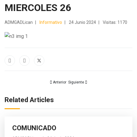
MIERCOLES 26
ADMGADLican
Informativo
24 Junio 2024
Visitas: 1170
Artículo anterior: Mantenimiento Vial
Artículo siguiente: COMUNICADO
Anterior
Siguiente
Related Articles
COMUNICADO