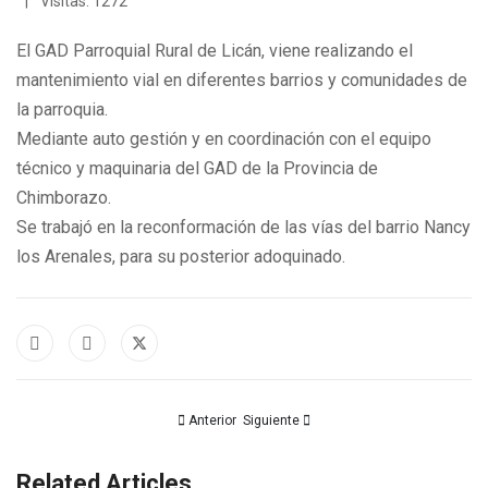
Visitas: 1272
El GAD Parroquial Rural de Licán, viene realizando el
mantenimiento vial en diferentes barrios y comunidades de
la parroquia.
Mediante auto gestión y en coordinación con el equipo
técnico y maquinaria del GAD de la Provincia de
Chimborazo.
Se trabajó en la reconformación de las vías del barrio Nancy
los Arenales, para su posterior adoquinado.
Artículo anterior: ¡El trabajo conjunto entre el Con
Artículo siguiente: AGENDA DEE EVENT
Anterior
Siguiente
Related Articles