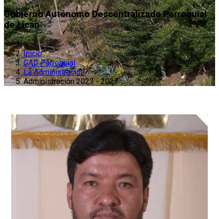
Gobierno Autónomo Descentralizado Parroquial
de Licán
Inicio
GAD Parroquial
La Administración
Administración 2023 - 2027