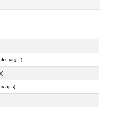
 descargas)
s)
scargas)