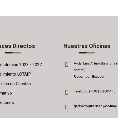
a
aces Directos
Nuestras Oficinas
Avda. Luis Arturo Barahona (
nistración 2023 - 2027
central)
limiento LOTAIP
Riobamba - Ecuador
ición de Cuentas
Teléfono: (+593) 3 2605145
rmativo
áctenos
gadparroquiallican@hotmai