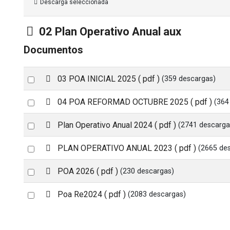
Descarga seleccionada
Carpeta
02 Plan Operativo Anual aux
Documentos
p
Select
03 POA INICIAL 2025
( pdf )
(359 descargas)
d
an
f
p
Select
04 POA REFORMAD OCTUBRE 2025
( pdf )
(364
item
d
an
f
p
Select
Plan Operativo Anual 2024
( pdf )
(2741 descarga
item
d
an
f
p
Select
PLAN OPERATIVO ANUAL 2023
( pdf )
(2665 de
item
d
an
f
C
Select
POA 2026
( pdf )
(230 descargas)
item
a
an
r
p
Select
Poa Re2024
( pdf )
(2083 descargas)
item
p
d
an
e
f
t
item