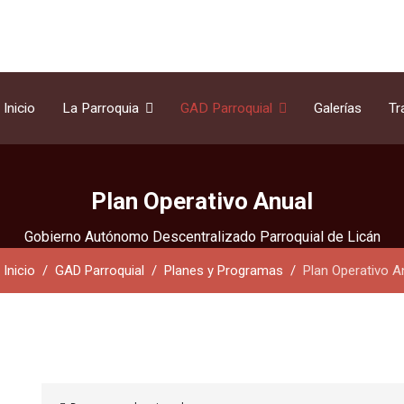
Inicio
La Parroquia
GAD Parroquial
Galerías
Tr
Plan Operativo Anual
Gobierno Autónomo Descentralizado Parroquial de Licán
Inicio
GAD Parroquial
Planes y Programas
Plan Operativo A