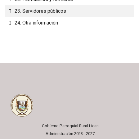
Carpeta
23. Servidores públicos
Carpeta
24. Otra información
Gobierno Parroquial Rural Lican
Administración 2023 - 2027