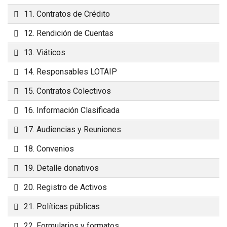
Carpeta
11. Contratos de Crédito
Carpeta
12. Rendición de Cuentas
Carpeta
13. Viáticos
Carpeta
14. Responsables LOTAIP
Carpeta
15. Contratos Colectivos
Carpeta
16. Información Clasificada
Carpeta
17. Audiencias y Reuniones
Carpeta
18. Convenios
Carpeta
19. Detalle donativos
Carpeta
20. Registro de Activos
Carpeta
21. Políticas públicas
Carpeta
22. Formularios y formatos