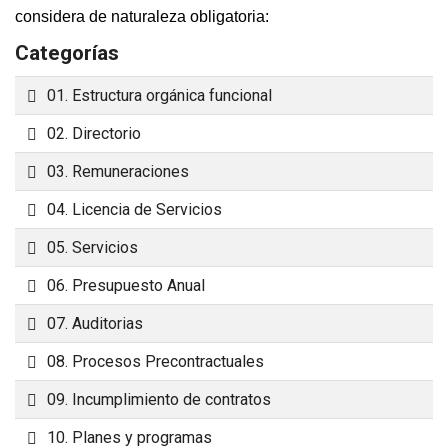
considera de naturaleza obligatoria:
Categorías
Carpeta
01. Estructura orgánica funcional
Carpeta
02. Directorio
Carpeta
03. Remuneraciones
Carpeta
04. Licencia de Servicios
Carpeta
05. Servicios
Carpeta
06. Presupuesto Anual
Carpeta
07. Auditorias
Carpeta
08. Procesos Precontractuales
Carpeta
09. Incumplimiento de contratos
Carpeta
10. Planes y programas