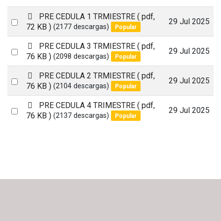
p
PRE CEDULA 1 TRMIESTRE
( pdf,
Select
29 Jul 2025
d
72 KB )
(2177 descargas)
Popular
an
f
p
PRE CEDULA 3 TRMIESTRE
( pdf,
item
Select
29 Jul 2025
d
76 KB )
(2098 descargas)
Popular
an
f
p
PRE CEDULA 2 TRMIESTRE
( pdf,
item
Select
29 Jul 2025
d
76 KB )
(2104 descargas)
Popular
an
f
p
PRE CEDULA 4 TRIMESTRE
( pdf,
item
Select
29 Jul 2025
d
76 KB )
(2137 descargas)
Popular
an
f
item