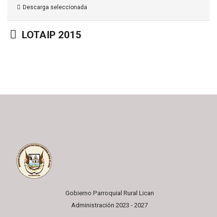
Descarga seleccionada
Carpeta
LOTAIP 2015
Gobierno Parroquial Rural Lican
Administración 2023 - 2027