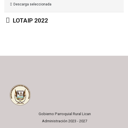
Descarga seleccionada
Carpeta
LOTAIP 2022
Gobierno Parroquial Rural Lican
Administración 2023 - 2027