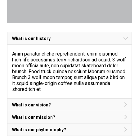
What is our history
Anim pariatur cliche reprehenderit, enim eiusmod
high life accusamus terry richardson ad squid. 3 wolf
moon officia aute, non cupidatat skateboard dolor
brunch. Food truck quinoa nesciunt laborum eiusmod.
Brunch 3 wolf moon tempor, sunt aliqua put a bird on
it squid single-origin coffee nulla assumenda
shoreditch et.
What is our vision?
What is our mission?
What is our phylosolophy?