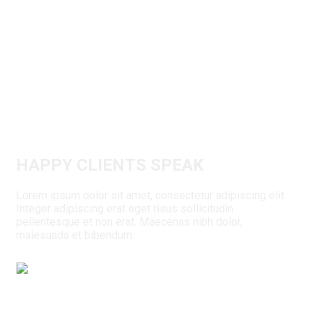
HAPPY
CLIENTS SPEAK
Lorem ipsum dolor sit amet, consectetur adipiscing elit.
Integer adipiscing erat eget risus sollicitudin
pellentesque et non erat. Maecenas nibh dolor,
malesuada et bibendum.
Frank Riverston
Residential Owner
Anim pariatur cliche reprehenderit, enim eiusmod