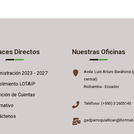
aces Directos
Nuestras Oficinas
Avda. Luis Arturo Barahona (
nistración 2023 - 2027
central)
limiento LOTAIP
Riobamba - Ecuador
ición de Cuentas
Teléfono: (+593) 3 2605145
rmativo
áctenos
gadparroquiallican@hotmai