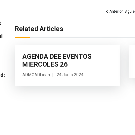
Artículo anterior:
Artícu
Anterior
Siguie
s
Related Articles
al
AGENDA DEE EVENTOS
MIERCOLES 26
ad:
ADMGADLican
24 Junio 2024
o