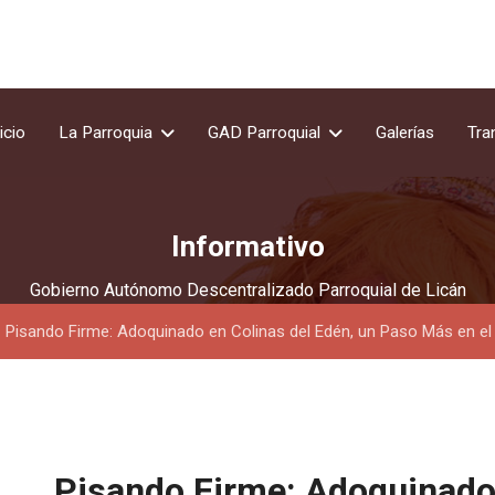
icio
La Parroquia
GAD Parroquial
Galerías
Tra
Informativo
Gobierno Autónomo Descentralizado Parroquial de Licán
Pisando Firme: Adoquinado en Colinas del Edén, un Paso Más en el
Pisando Firme: Adoquinado 