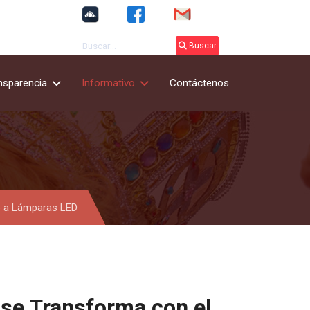
Buscar
Buscar
nsparencia
Informativo
Contáctenos
io a Lámparas LED
 se Transforma con el