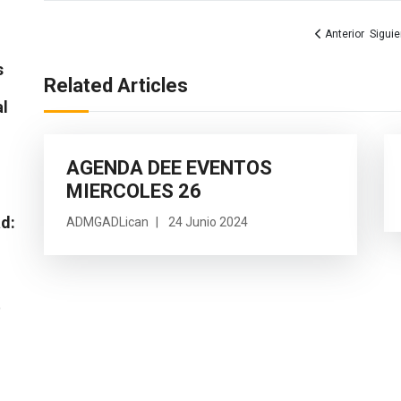
Artículo anterior
Artícu
Anterior
Siguie
s
Related Articles
al
AGENDA DEE EVENTOS
MIERCOLES 26
ad:
ADMGADLican
24 Junio 2024
o