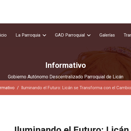
icio
La Parroquia
GAD Parroquial
Galerías
Tra
Informativo
Gobierno Autónomo Descentralizado Parroquial de Licán
ormativo
Iluminando el Futuro: Licán se Transforma con el Camb
Iluminando el Futuro: Licán