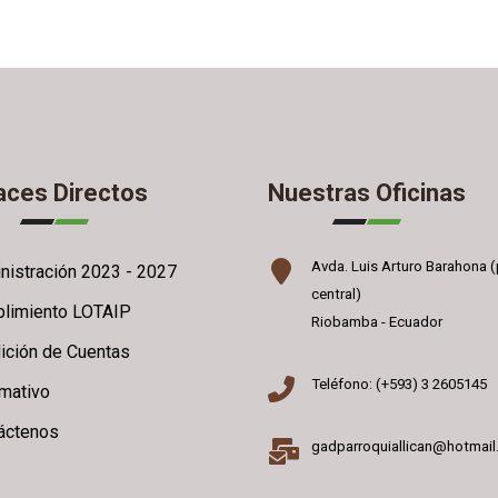
aces Directos
Nuestras Oficinas
Avda. Luis Arturo Barahona (
nistración 2023 - 2027
central)
limiento LOTAIP
Riobamba - Ecuador
ición de Cuentas
Teléfono: (+593) 3 2605145
rmativo
áctenos
gadparroquiallican@hotmai