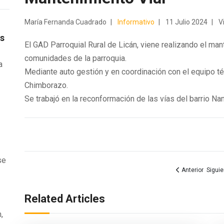
María Fernanda Cuadrado
Informativo
11 Julio 2024
V
os
El GAD Parroquial Rural de Licán, viene realizando el man
comunidades de la parroquia.
a
Mediante auto gestión y en coordinación con el equipo té
Chimborazo.
Se trabajó en la reconformación de las vías del barrio Na
e
se
Artículo anterior
Artíc
Anterior
Siguie
Related Articles
,