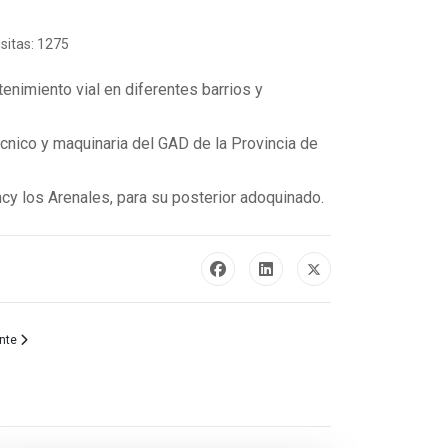
isitas: 1275
tenimiento vial en diferentes barrios y
cnico y maquinaria del GAD de la Provincia de
ncy los Arenales, para su posterior adoquinado.
: ¡El trabajo conjunto entre el Conagopare y el alma mater continúa!
ulo siguiente: AGENDA DEE EVENTOS MIERCOLES 26
nte