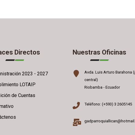
aces Directos
Nuestras Oficinas
Avda. Luis Arturo Barahona (
nistración 2023 - 2027
central)
limiento LOTAIP
Riobamba - Ecuador
ición de Cuentas
Teléfono: (+593) 3 2605145
rmativo
áctenos
gadparroquiallican@hotmai