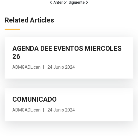
Artículo anterior: CONAGOPARE Y BANCO DE DE
Artículo siguiente: Mantenimiento Vial
Anterior
Siguiente
Related Articles
AGENDA DEE EVENTOS MIERCOLES
26
ADMGADLican
24 Junio 2024
COMUNICADO
ADMGADLican
24 Junio 2024