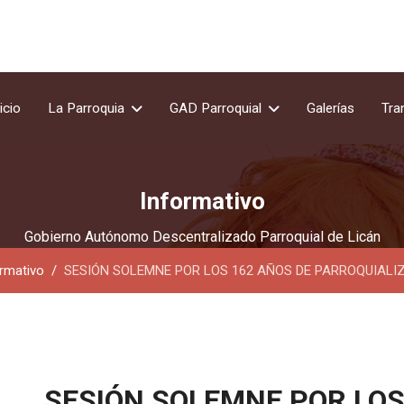
icio
La Parroquia
GAD Parroquial
Galerías
Tra
Informativo
Gobierno Autónomo Descentralizado Parroquial de Licán
ormativo
SESIÓN SOLEMNE POR LOS 162 AÑOS DE PARROQUIALI
SESIÓN SOLEMNE POR LOS