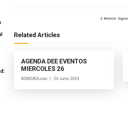
Artículo anterior
Artícu
Anterior
Siguie
s
al
Related Articles
AGENDA DEE EVENTOS
MIERCOLES 26
ad:
ADMGADLican
24 Junio 2024
o