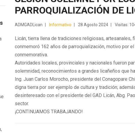
PARROQUIALIZACIÓN DE L
os
ADMGADLican
Informativo
28 Agosto 2024
Visitas: 1
Licán, tierra llena de tradiciones religiosas, artesanales
a
conmemoró 162 años de parroquialización, motivo por el 
conmemorativa.
e
Autoridades locales, provinciales y nacionales fueron pa
solemnidad, reconocimientos a grandes licañeños que han
Ing. Juan Carlos Morocho, presidente del Conagopare Chi
digna tierra por ser ejemplo de cultura y tradición; adem
desinteresado con el presidente del GAD Licán, Abg. Pao
se
sector.
¡CONTINUAMOS TRABAJANDO!
,