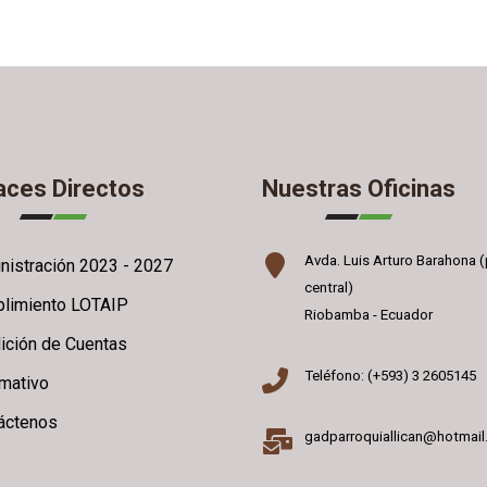
aces Directos
Nuestras Oficinas
Avda. Luis Arturo Barahona (
nistración 2023 - 2027
central)
limiento LOTAIP
Riobamba - Ecuador
ición de Cuentas
Teléfono: (+593) 3 2605145
rmativo
áctenos
gadparroquiallican@hotmai