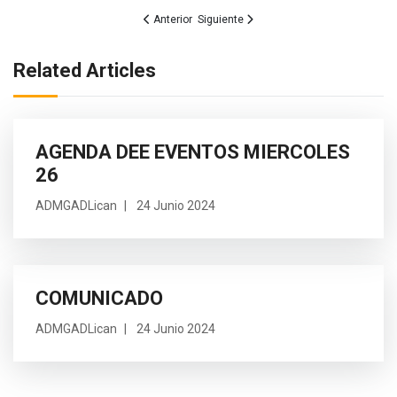
Artículo anterior: Por un Licán ordenado: Transform
Artículo siguiente: SESIÓN SOLEMNE P
Anterior
Siguiente
Related Articles
AGENDA DEE EVENTOS MIERCOLES
26
ADMGADLican
24 Junio 2024
COMUNICADO
ADMGADLican
24 Junio 2024