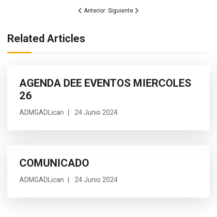
Artículo anterior: Trabajo Articulado para un Desarr
Artículo siguiente: Por un Licán ordenad
Anterior
Siguiente
Related Articles
AGENDA DEE EVENTOS MIERCOLES
26
ADMGADLican
24 Junio 2024
COMUNICADO
ADMGADLican
24 Junio 2024